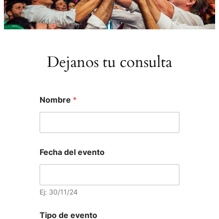
Dejanos tu consulta
F
D
Nombre
*
e
e
c
t
h
a
a
l
d
l
e
e
Fecha del evento
l
s
N
*
o
F
m
e
Ej: 30/11/24
b
c
r
h
e
a
Tipo de evento